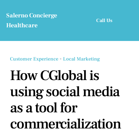
Skip
to
Salerno Concierge
Call Us
content
Healthcare
Customer Experience
•
Local Marketing
How CGlobal is
using social media
as a tool for
commercialization