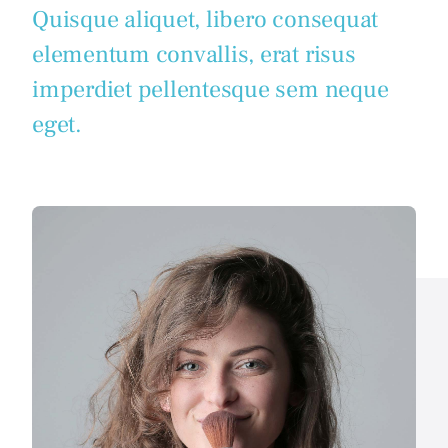
Quisque aliquet, libero consequat
elementum convallis, erat risus
imperdiet pellentesque sem neque
eget.